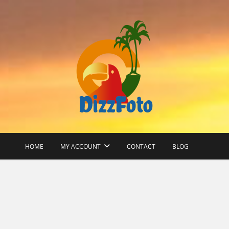
en DizzComm organisatie
DizzFoto
HOME
MY ACCOUNT
CONTACT
BLOG