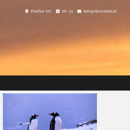
Ga
naar
Postbus 567
06-53
info@dizzcomm.nl
de
inhoud
E