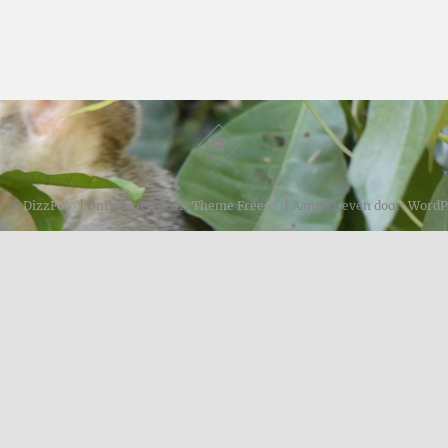
026
DizzFoto
| Ontworpen door:
Theme Freesia
| Aangedreven door:
WordP